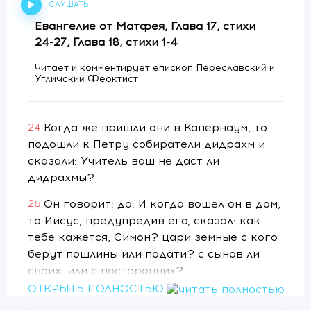
СЛУШАТЬ
Евангелие от Матфея, Глава 17, стихи
24-27, Глава 18, стихи 1-4
Читает и комментирует епископ Переславский и
Угличский Феоктист
Когда же пришли они в Капернаум, то
24
подошли к Петру собиратели дидрахм и
сказали: Учитель ваш не даст ли
дидрахмы?
Он говорит: да. И когда вошел он в дом,
25
то Иисус, предупредив его, сказал: как
тебе кажется, Симон? цари земные с кого
берут пошлины или подати? с сынов ли
своих, или с посторонних?
ОТКРЫТЬ ПОЛНОСТЬЮ
Петр говорит Ему: с посторонних. Иисус
26